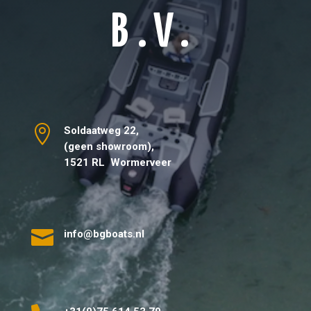
B.V.

Soldaatweg 22,
(geen showroom),
1521 RL Wormerveer

info@bgboats.nl